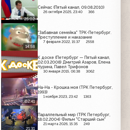
Сейчас (Пятый канал, 09.08.2010)
26 октября 2025, 23:40
366
25:02
"Забавная семейка" ТРК-Петербург.
Преступление и наказание
7 февраля 2022, 15:37
2558
14:58
К доске (Петербург — Пятый канал,
02.03.2008) Дмитрий Азаров, Елена
Чурина, Павел Трифонов
30 января 2015, 06:38
3062
На-На - Крошка моя (ТРК Петербург,
1993)
1 ноября 2023, 23:42
1363
02:41
Параллельный мир (ТРК Петербург,
18.02.2004) Фильм "Старший сын"
21 марта 2026, 15:35
249
21:31