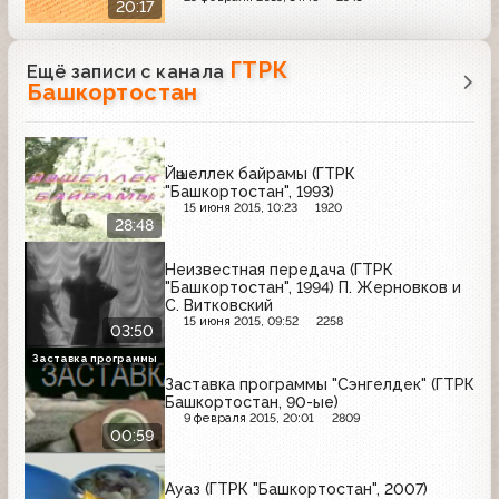
20:17
ГТРК
Ещё записи с канала
Башкортостан
Йәшеллек байрамы (ГТРК
"Башкортостан", 1993)
15 июня 2015, 10:23
1920
28:48
Неизвестная передача (ГТРК
"Башкортостан", 1994) П. Жерновков и
С. Витковский
15 июня 2015, 09:52
2258
03:50
Заставка программы
Заставка программы "Сэнгелдек" (ГТРК
Башкортостан, 90-ые)
9 февраля 2015, 20:01
2809
00:59
Ауаз (ГТРК "Башкортостан", 2007)