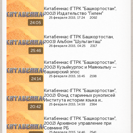
Китабеннас (ГТРК "Башкортостан",
2002) Издательство "Гилем"
25 февраля 2015, 17:24
2092
24:05
Китабеннас (ГТРК Башкортостан,
2003) Альбом "Шульганташ"
26 февраля 2015, 04:25
2317
25:46
Китабеннас (ГТРК "Башкортостан",
2002) Кузыйкурпэс и Маянхылыу —
башкирский эпос
25 февраля 2015, 16:45
2198
24:14
Китабеннас (ГТРК "Башкортостан",
2002) Фонд старинных рукописей
Института истории языка и
литературы Академии Наук
25 февраля 2015, 14:59
2364
20:42
Республики Башкортостан
Китабеннас (ГТРК "Башкортостан",
2002) Архивное управление при
Совмине РБ
25 февраля 2015, 14:46
2541