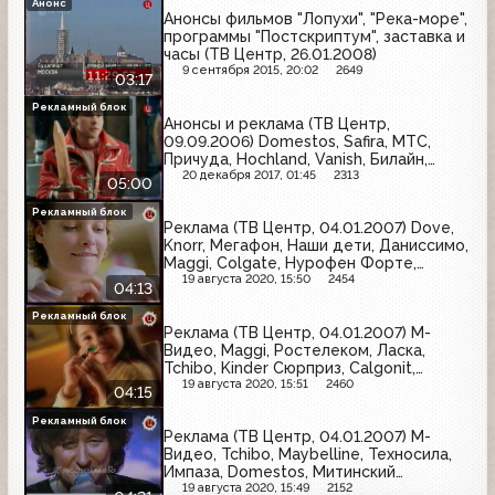
Анонс
Анонсы фильмов "Лопухи", "Река-море",
программы "Постскриптум", заставка и
часы (ТВ Центр, 26.01.2008)
9 сентября 2015, 20:02
2649
03:17
Рекламный блок
Анонсы и реклама (ТВ Центр,
09.09.2006) Domestos, Safira, МТС,
Причуда, Hochland, Vanish, Билайн,
Chappi
20 декабря 2017, 01:45
2313
05:00
Рекламный блок
Реклама (ТВ Центр, 04.01.2007) Dove,
Knorr, Мегафон, Наши дети, Даниссимо,
Maggi, Colgate, Нурофен Форте,
Samsung, Schwarzkopf & Henkel,
19 августа 2020, 15:50
2454
04:13
Ростелеком
Рекламный блок
Реклама (ТВ Центр, 04.01.2007) М-
Видео, Maggi, Ростелеком, Ласка,
Tchibo, Kinder Сюрприз, Calgonit,
Maybelline, Domestos, Импаза, Наши
19 августа 2020, 15:51
2460
04:15
дети
Рекламный блок
Реклама (ТВ Центр, 04.01.2007) М-
Видео, Tchibo, Maybelline, Техносила,
Импаза, Domestos, Митинский
радиорынок, Sagitta,
19 августа 2020, 15:49
2152