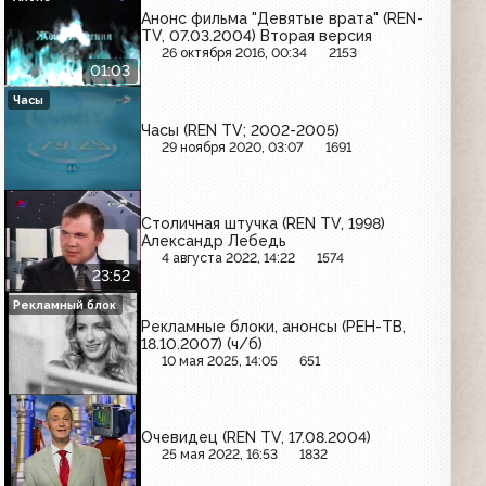
Анонс фильма "Девятые врата" (REN-
TV, 07.03.2004) Вторая версия
26 октября 2016, 00:34
2153
01:03
Часы
Часы (REN TV; 2002-2005)
29 ноября 2020, 03:07
1691
Столичная штучка (REN TV, 1998)
Александр Лебедь
4 августа 2022, 14:22
1574
23:52
Рекламный блок
Рекламные блоки, анонсы (РЕН-ТВ,
18.10.2007) (ч/б)
10 мая 2025, 14:05
651
Очевидец (REN TV, 17.08.2004)
25 мая 2022, 16:53
1832