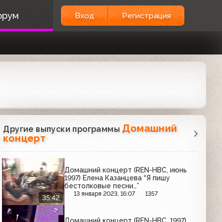
орум
Вход
Регистрация
Домашний
Другие выпуски программы
концерт
Домашний концерт (REN-НВС, июнь
1997) Елена Казанцева “Я пишу
бестолковые песни…”
13 января 2023, 16:07
1357
35:42
Домашний концерт (REN-НВС, 1997)