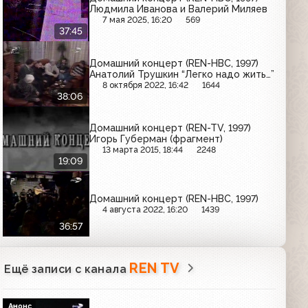
Людмила Иванова и Валерий Миляев
7 мая 2025, 16:20
569
37:45
Домашний концерт (REN-НВС, 1997)
Анатолий Трушкин “Легко надо жить…”
8 октября 2022, 16:42
1644
38:06
Домашний концерт (REN-TV, 1997)
Игорь Губерман (фрагмент)
13 марта 2015, 18:44
2248
19:09
Домашний концерт (REN-НВС, 1997)
4 августа 2022, 16:20
1439
36:57
REN TV
Ещё записи с канала
Анонс