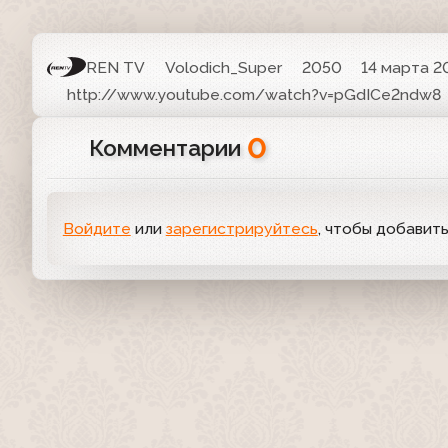
REN TV
Volodich_Super
2050
14 марта 20
http://www.youtube.com/watch?v=pGdICe2ndw8
0
Комментарии
Войдите
или
зарегистрируйтесь
, чтобы добавит