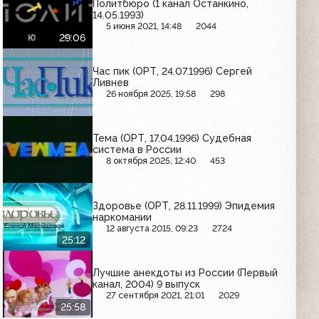
Политбюро (1 канал Останкино,
14.05.1993)
5 июня 2021, 14:48
2044
29:06
Час пик (ОРТ, 24.07.1996) Сергей
Ливнев
26 ноября 2025, 19:58
298
Тема (ОРТ, 17.04.1996) Судебная
система в России
8 октября 2025, 12:40
453
Здоровье (ОРТ, 28.11.1999) Эпидемия
наркомании
12 августа 2015, 09:23
2724
25:12
Лучшие анекдоты из России (Первый
канал, 2004) 9 выпуск
27 сентября 2021, 21:01
2029
25:58