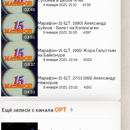
Супонев в школе №48
9 января 2021, 21:10
4739
02:48
Марафон-15 (ЦТ, 1990) Александр
Буйнов - Билет на Копенгаген
9 января 2021, 15:05
4397
03:55
Марафон-15 (ЦТ, 1991) Жора Галустьян
на Байконуре
8 января 2021, 22:44
4029
09:37
Марафон-15 (ЦТ, 27.01.1991) Александр
Невзоров
8 января 2021, 23:02
4150
04:33
ОРТ
Ещё записи с канала