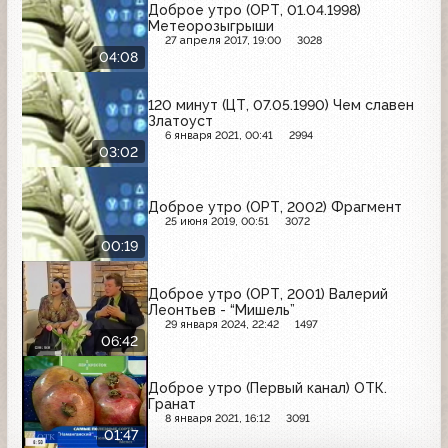
Доброе утро (ОРТ, 01.04.1998)
Метеорозыгрыши
27 апреля 2017, 19:00
3028
04:08
120 минут (ЦТ, 07.05.1990) Чем славен
Златоуст
6 января 2021, 00:41
2994
03:02
Доброе утро (ОРТ, 2002) Фрагмент
25 июня 2019, 00:51
3072
00:19
Доброе утро (ОРТ, 2001) Валерий
Леонтьев - “Мишель”
29 января 2024, 22:42
1497
06:42
Доброе утро (Первый канал) ОТК.
Гранат
8 января 2021, 16:12
3091
01:47