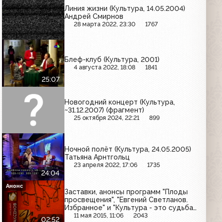
Линия жизни (Культура, 14.05.2004)
Андрей Смирнов
28 марта 2022, 23:30
1767
Блеф-клуб (Культура, 2001)
4 августа 2022, 18:08
1841
25:07
Новогодний концерт (Культура,
~31.12.2007) (фрагмент)
25 октября 2024, 22:21
899
Ночной полёт (Культура, 24.05.2005)
Татьяна Арнтгольц
23 апреля 2022, 17:06
1735
24:04
Анонс
Заставки, анонсы программ "Плоды
просвещения", "Евгений Светланов.
Избранное" и "Культура - это судьба"
(Культура, 31.08.2003)
11 мая 2015, 11:06
2043
02:52