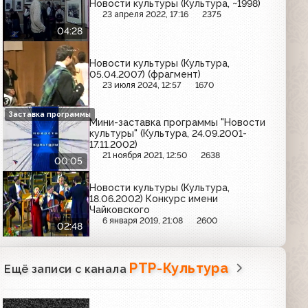
Новости культуры (Культура, ~1998)
23 апреля 2022, 17:16
2375
04:28
Новости культуры (Культура,
05.04.2007) (фрагмент)
23 июля 2024, 12:57
1670
Заставка программы
Мини-заставка программы "Новости
культуры" (Культура, 24.09.2001-
17.11.2002)
21 ноября 2021, 12:50
2638
00:05
Новости культуры (Культура,
18.06.2002) Конкурс имени
Чайковского
6 января 2019, 21:08
2600
02:48
РТР-Культура
Ещё записи с канала