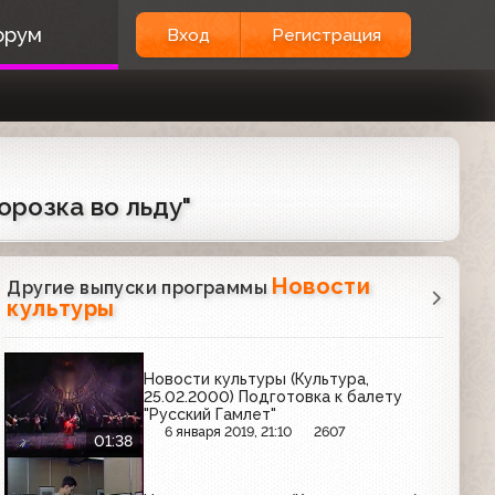
орум
Вход
Регистрация
орозка во льду"
Новости
Другие выпуски программы
культуры
Новости культуры (Культура,
25.02.2000) Подготовка к балету
"Русский Гамлет"
6 января 2019, 21:10
2607
01:38