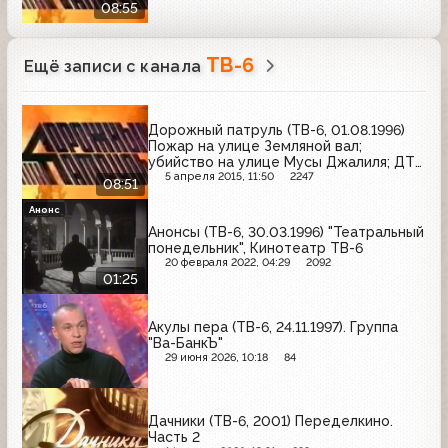
08:55
ТВ-6
Ещё записи с канала
Дорожный патруль (ТВ-6, 01.08.1996)
Пожар на улице Земляной вал;
убийство на улице Мусы Джалиля; ДТП
на улице Хамовнический вал
5 апреля 2015, 11:50
2247
08:51
Анонс
Анонсы (ТВ-6, 30.03.1996) "Театральный
понедельник", Кинотеатр ТВ-6
20 февраля 2022, 04:29
2092
01:25
Акулы пера (ТВ-6, 24.11.1997). Группа
"Ва-БанкЪ"
29 июня 2026, 10:18
84
Дачники (ТВ-6, 2001) Переделкино.
Часть 2