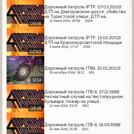
Дорожный патруль (РТР, 07.03.2002)
ДТП на Дмитровском шоссе; убийство
на Туристской улице; ДТП на
Ярославском шоссе
12 июня 2016, 23:06
3024
09:46
Дорожный патруль (РТР, 13.02.2002)
ДТП на Краснокурсантской площади
3 июня 2016, 17:07
2333
02:50
Дорожный патруль (ТВ6, 10.01.2002)
25 октября 2024, 18:11
919
11:14
Дорожный патруль (ТВ-6, 27.12.1996)
Несчастный случай на Чистопрудном
бульваре; пожар на улице
Пресненский вал; пожар в жилом доме
15 мая 2016, 23:01
2611
08:48
на Смоленском бульваре
Дорожный патруль (ТВ-6, 19.09.1998)
31 мая 2016, 21:58
2511