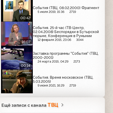
События (ТВЦ, 08.02.2000) Фрагмент
5 июля 2019, 15:36
2719
00:42
События. 25-й час (ТВ-Центр,
02.04.2008) Беспорядки в Бутырской
тюрьме, Конференция в Румынии
12 февраля 2015, 23:06
3044
16:07
Заставка программы "События" (ТВЦ,
2000-2001)
24 марта 2015, 04:29
2173
00:14
События. Время московское (ТВЦ,
5.03.2005)
9 июня 2021, 16:29
2719
ТВЦ
Ещё записи с канала