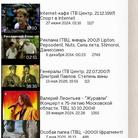
Internet-кафе (ТВ Центр, 21.12.1997)
Спорт в Internet
27 июня 2024, 01:16
1117
12:10
Рекламный блок
Реклама (ТВЦ, январь 2002) Lipton,
Pepsodent, Nuts, Сила лета, Stimorol,
Даниссимо
6 декабря 2014, 00:23
2749
02:51
Генералы (ТВ Центр, 22.07.2007)
Дмитрий Павлов. Степень вины
13 мая 2026, 19:55
113
38:36
Валерий Леонтьев - "Журавли"
(Концерт к 75-летию Московской
области, ТВЦ, 10.10.2004)
29 января 2024, 22:28
1355
Особая папка (ТВЦ, ~2000) (фрагмент)
7 мая 2025, 16:13
488