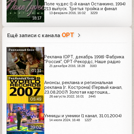
Поле чудес (1-й канал Останкино, 1994)
213 выпуск. Третья тройка и финал
13 февраля 2016, 16:02
3229
18:17
ОРТ
Ещё записи с канала
Рекламный блок
Реклама (ОРТ, декабрь 1998) Фабрика
"Россия", ОРТ-Рекордс, Наше радио
21 декабря 2016, 18:28
3183
01:31
Рекламный блок
Анонсы, реклама и региональная
реклама [г. Кострома] (Первый канал,
23.08.2007) Золотая картошка,
Махеевъ, Эльдорадо, Samsung, Чудо,
26 августа 2022, 16:01
2445
05:49
Вербена, Prestige, Русская картошка,
BotaniQ, ФрутоНяня, Московский
картофель
Умницы и умники (1 канал, 31.01.2004)
14 июля 2024, 16:48
1227
39:02