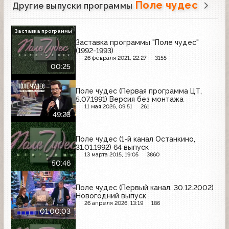
Поле чудес
Другие выпуски программы
Заставка программы
Заставка программы "Поле чудес"
(1992-1993)
26 февраля 2021, 22:27
3155
00:25
Поле чудес (Первая программа ЦТ,
5.07.1991) Версия без монтажа
11 мая 2026, 09:51
261
49:23
Поле чудес (1-й канал Останкино,
31.01.1992) 64 выпуск
13 марта 2015, 19:05
3860
50:46
Поле чудес (Первый канал, 30.12.2002)
Новогодний выпуск
26 апреля 2026, 13:19
186
01:00:03