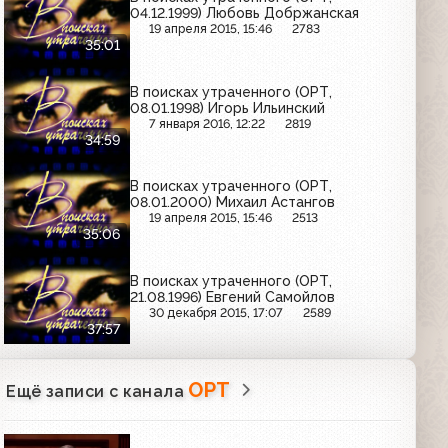
04.12.1999) Любовь Добржанская
19 апреля 2015, 15:46
2783
35:01
В поисках утраченного (ОРТ,
08.01.1998) Игорь Ильинский
7 января 2016, 12:22
2819
34:59
В поисках утраченного (ОРТ,
08.01.2000) Михаил Астангов
19 апреля 2015, 15:46
2513
35:06
В поисках утраченного (ОРТ,
21.08.1996) Евгений Самойлов
30 декабря 2015, 17:07
2589
37:57
ОРТ
Ещё записи с канала