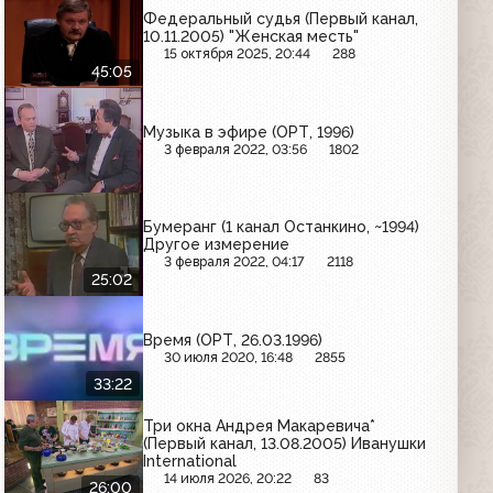
Федеральный судья (Первый канал,
10.11.2005) "Женская месть"
15 октября 2025, 20:44
288
45:05
Музыка в эфире (ОРТ, 1996)
3 февраля 2022, 03:56
1802
Бумеранг (1 канал Останкино, ~1994)
Другое измерение
3 февраля 2022, 04:17
2118
25:02
Время (ОРТ, 26.03.1996)
30 июля 2020, 16:48
2855
33:22
Три окна Андрея Макаревича*
(Первый канал, 13.08.2005) Иванушки
International
14 июля 2026, 20:22
83
26:00