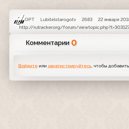
ОРТ
Lubitelstarogotv
2683
22 января 2018
http://rutracker.org/forum/viewtopic.php?t=30312
0
Комментарии
Войдите
или
зарегистрируйтесь
, чтобы добавит