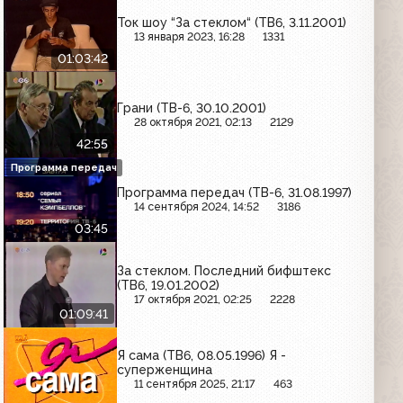
Ток шоу “За стеклом“ (ТВ6, 3.11.2001)
13 января 2023, 16:28
1331
01:03:42
Грани (ТВ-6, 30.10.2001)
28 октября 2021, 02:13
2129
42:55
Программа передач
Программа передач (ТВ-6, 31.08.1997)
14 сентября 2024, 14:52
3186
03:45
За стеклом. Последний бифштекс
(ТВ6, 19.01.2002)
17 октября 2021, 02:25
2228
01:09:41
Я сама (ТВ6, 08.05.1996) Я -
суперженщина
11 сентября 2025, 21:17
463