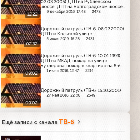
02.03.2005) ДТП на Рублёвском
шоссе; ДТП на Волгоградском шоссе;
задержание подозреваемых в сбыте
9 декабря 2016, 17:48
2473
12:22
наркотиков
Дорожный патруль (ТВ-6, 08.02.2000)
ДТП на Кольской улице
5 июля 2019, 15:28
2431
02:32
Дорожный патруль (ТВ-6, 10.01.1999)
ДТП на МКАД; пожар на улице
Бутлерова; пожар в квартире на 6-й
Парковой улице
1 июня 2016, 12:47
2214
09:02
Дорожный патруль (ТВ-6, 15.10.2001)
27 мая 2016, 22:08
2549
09:02
ТВ-6
Ещё записи с канала