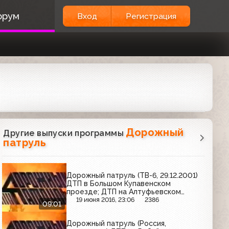
орум
Вход
Регистрация
Дорожный
Другие выпуски программы
патруль
Дорожный патруль (ТВ-6, 29.12.2001)
ДТП в Большом Купавенском
проезде; ДТП на Алтуфьевском
шоссе; задержание подозреваемых в
19 июня 2016, 23:06
2386
09:01
грабеже
Дорожный патруль (Россия,