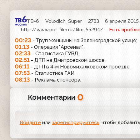
ТВ-6
Volodich_Super
2783
6 апреля 2015,
http://www.net-film.ru/film-55294/
Есть пробле
00:23
- Труп женщины на Зеленоградской улице;
01:13
- Операция "Арсенал".
02:33
- Статистика ГУВД.
02:51
- ДТП на Дмитровском шоссе.
06:11
- ДТП в 4-м Новомихалковском проезде.
07:53
- Статистика ГАИ.
08:13
- Реклама спонсора.
0
Комментарии
Войдите
или
зарегистрируйтесь
, чтобы добавит