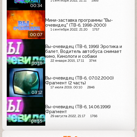
1 сентября 2022, 21:11
1955
00:34
Мини-заставка программы "Вы-
очевидец" (ТВ-6, 1998-2000)
1 сентября 2022, 21:20
1757
00:07
Вы-очевидец (ТВ-6, 1996) Эротика и
балет, Водитель автобуса снимает
кино, Кинологи и собаки
22 января 2015, 17:11
3744
10:16
Вы-очевидец (ТВ-6, 07.02.2000)
Фрагмент (2 часть)
17 июля 2019, 00:10
2846
03:12
Вы-очевидец (ТВ-6, 14.06.1996)
Фрагмент
29 августа 2022, 21:17
1766
08:55