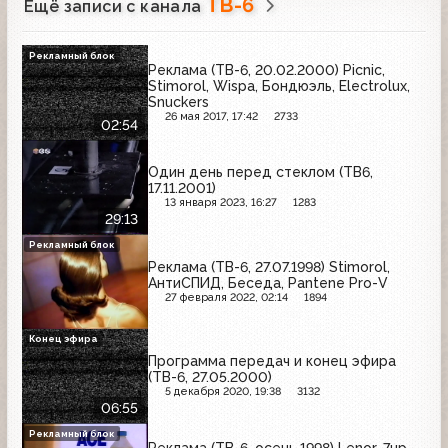
ТВ-6
Ещё записи с канала
Рекламный блок
Реклама (ТВ-6, 20.02.2000) Picnic,
Stimorol, Wispa, Бондюэль, Electrolux,
Snuckers
26 мая 2017, 17:42
2733
02:54
Один день перед стеклом (ТВ6,
17.11.2001)
13 января 2023, 16:27
1283
29:13
Рекламный блок
Реклама (ТВ-6, 27.07.1998) Stimorol,
АнтиСПИД, Беседа, Pantene Pro-V
27 февраля 2022, 02:14
1894
Конец эфира
Программа передач и конец эфира
(ТВ-6, 27.05.2000)
5 декабря 2020, 19:38
3132
06:55
Рекламный блок
Реклама (ТВ-6, осень 1998) Lenor, 7up,