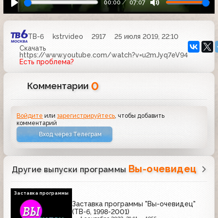
00:00
07:07
ТВ-6
kstrvideo
2917
25 июля 2019, 22:10
Скачать
https://www.youtube.com/watch?v=u2mJyq7eV94
Есть проблема?
0
Комментарии
Войдите
или
зарегистрируйтесь
, чтобы добавить
комментарий
Вход через Телеграм
Вы-очевидец
Другие выпуски программы
Заставка программы
Заставка программы "Вы-очевидец"
(ТВ-6, 1998-2001)