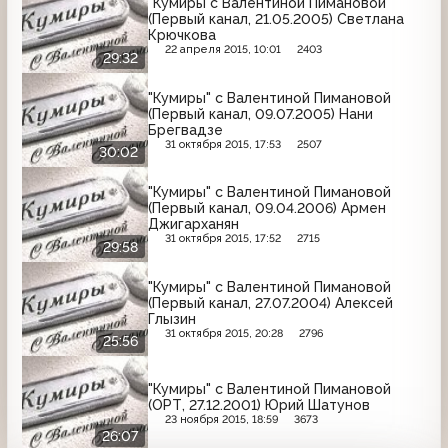
"Кумиры с Валентиной Пимановой"
(Первый канал, 21.05.2005) Светлана
Крючкова
22 апреля 2015, 10:01
2403
29:32
"Кумиры" с Валентиной Пимановой
(Первый канал, 09.07.2005) Нани
Брегвадзе
31 октября 2015, 17:53
2507
30:02
"Кумиры" с Валентиной Пимановой
(Первый канал, 09.04.2006) Армен
Джигарханян
31 октября 2015, 17:52
2715
29:58
"Кумиры" с Валентиной Пимановой
(Первый канал, 27.07.2004) Алексей
Глызин
31 октября 2015, 20:28
2796
25:56
"Кумиры" с Валентиной Пимановой
(ОРТ, 27.12.2001) Юрий Шатунов
23 ноября 2015, 18:59
3673
26:07