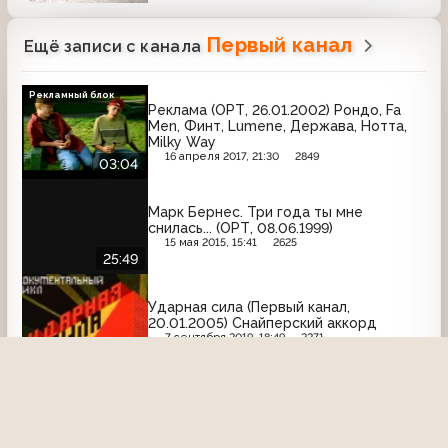
Первый канал
Ещё записи с канала
Рекламный блок
Реклама (ОРТ, 26.01.2002) Рондо, Fa
Men, Финт, Lumene, Держава, Нотта,
Milky Way
16 апреля 2017, 21:30
2849
03:04
Марк Бернес. Три года ты мне
снилась... (ОРТ, 08.06.1999)
15 мая 2015, 15:41
2625
25:49
Ударная сила (Первый канал,
20.01.2005) Снайперский аккорд
7 сентября 2019, 18:49
2271
Мы (ОРТ, 23.02.1998) Как поживаешь,
оборонка?
24 декабря 2021, 20:32
2491