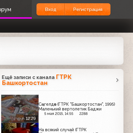
орум
Вход
Регистрация
ГТРК
Ещё записи с канала
Башкортостан
Сәңгелдәк (ГТРК "Башкортостан", 1995)
Маленький вертолетик Баджи
5 мая 2015, 14:55
2288
12:29
На всякий случай (ГТРК