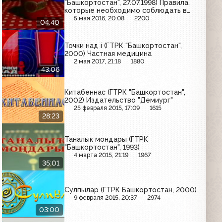
"Башкортостан", 27.07.1998) Правила,
которые необходимо соблюдать в
городских условиях
5 мая 2016, 20:08
2200
04:40
Точки над i (ГТРК "Башкортостан",
2000) Частная медицина
2 мая 2017, 21:18
1880
43:06
Китабеннас (ГТРК "Башкортостан",
2002) Издательство "Демиург"
25 февраля 2015, 17:09
1615
28:23
Таналык мондары (ГТРК
"Башкортостан", 1993)
4 марта 2015, 21:19
1967
35:01
Сулпылар (ГТРК Башкортостан, 2000)
9 февраля 2015, 20:37
2974
03:00