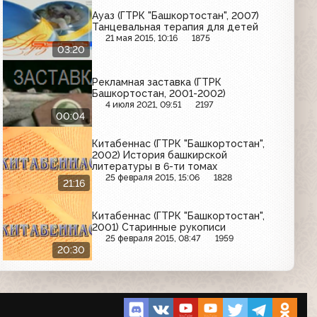
Ауаз (ГТРК "Башкортостан", 2007)
Танцевальная терапия для детей
21 мая 2015, 10:16
1875
03:20
Рекламная заставка (ГТРК
Башкортостан, 2001-2002)
4 июля 2021, 09:51
2197
00:04
Китабеннас (ГТРК "Башкортостан",
2002) История башкирской
литературы в 6-ти томах
25 февраля 2015, 15:06
1828
21:16
Китабеннас (ГТРК "Башкортостан",
2001) Старинные рукописи
25 февраля 2015, 08:47
1959
20:30