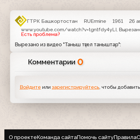
ГТРК Башкортостан
RUErmine
1961
26 а
www.youtube.com/watch?v=tgntfdy4yLI, Вырезано
Есть проблема?
Вырезано из видео "Таныш түгел таныштар":
0
Комментарии
Войдите
или
зарегистрируйтесь
, чтобы добавит
О проекте
Команда сайта
Помочь сайту
Правила
О