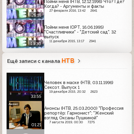
Пойми меня (НТВ, 12.12.1996) Что? Где?
Когда? - Аргументы и факты
27 февраля 2016, 13:42
2641
25:19
Пойми меня (ОРТ, 16.06.1995)
"Счастливчики" - "Детский сад". 32
выпуск
11 декабря 2015, 13:17
2941
19:30
НТВ
Ещё записи с канала
Человек в маске (НТВ, 03.11.1996)
Сексот. Выпуск 1
19 декабря 2015, 20:32
2623
33:55
Анонс
Анонсы (НТВ, 25.03.2000) "Профессия
репортёр: Гармонист"; "Женский
взгляд Оксаны Пушкиной"
7 августа 2019, 00:30
7275
01:21