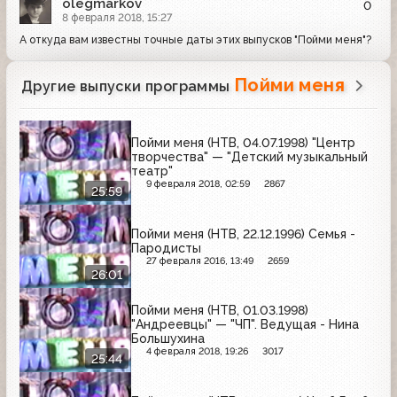
olegmarkov
0
8 февраля 2018, 15:27
А откуда вам известны точные даты этих выпусков "Пойми меня"?
Пойми меня
Другие выпуски программы
Пойми меня (НТВ, 04.07.1998) "Центр
творчества" — "Детский музыкальный
театр"
9 февраля 2018, 02:59
2867
25:59
Пойми меня (НТВ, 22.12.1996) Семья -
Пародисты
27 февраля 2016, 13:49
2659
26:01
Пойми меня (НТВ, 01.03.1998)
"Андреевцы" — "ЧП". Ведущая - Нина
Большухина
4 февраля 2018, 19:26
3017
25:44