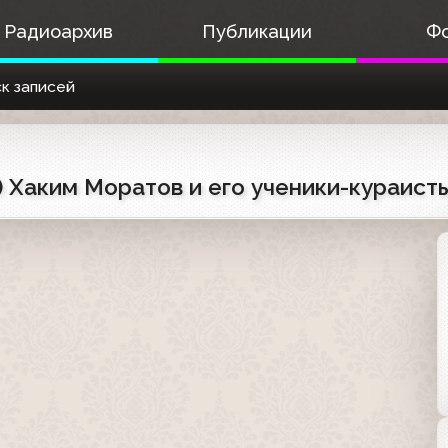
Радиоархив
Публикации
Ф
к записей
) Хаким Моратов и его ученики-кураист