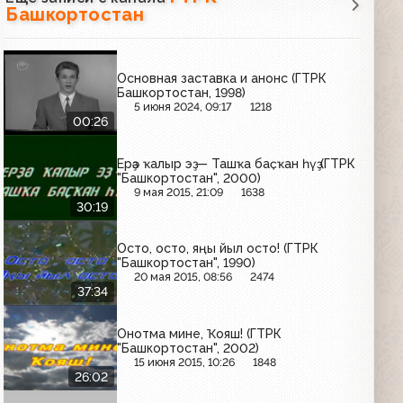
Башкортостан
Основная заставка и анонс (ГТРК
Башкортостан, 1998)
5 июня 2024, 09:17
1218
00:26
Ерҙә ҡалыр эҙ — Ташҡа баҫҡан һүҙ (ГТРК
"Башкортостан", 2000)
9 мая 2015, 21:09
1638
30:19
Осто, осто, яңы йыл осто! (ГТРК
"Башкортостан", 1990)
20 мая 2015, 08:56
2474
37:34
Онотма мине, Ҡояш! (ГТРК
"Башкортостан", 2002)
15 июня 2015, 10:26
1848
26:02