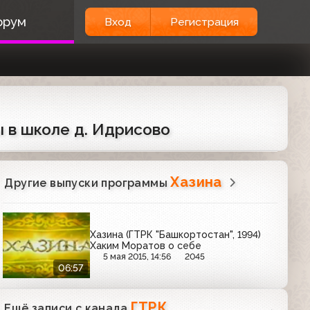
орум
Вход
Регистрация
ы в школе д. Идрисово
Хазина
Другие выпуски программы
Хазина (ГТРК "Башкортостан", 1994)
Хаким Моратов о себе
5 мая 2015, 14:56
2045
06:57
ГТРК
Ещё записи с канала