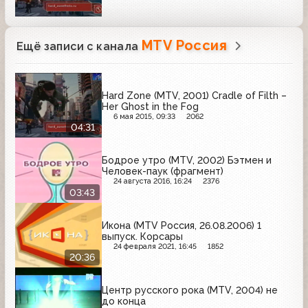
MTV Россия
Ещё записи с канала
Hard Zone (MTV, 2001) Cradle of Filth –
Her Ghost in the Fog
6 мая 2015, 09:33
2062
04:31
Бодрое утро (MTV, 2002) Бэтмен и
Человек-паук (фрагмент)
24 августа 2016, 16:24
2376
03:43
Икона (MTV Россия, 26.08.2006) 1
выпуск. Корсары
24 февраля 2021, 16:45
1852
20:36
Центр русского рока (MTV, 2004) не
до конца