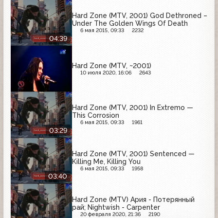
Hard Zone (MTV, 2001) God Dethroned –
Under The Golden Wings Of Death
6 мая 2015, 09:33
2232
04:39
Hard Zone (MTV, ~2001)
10 июля 2020, 16:06
2643
Hard Zone (MTV, 2001) In Extremo —
This Corrosion
6 мая 2015, 09:33
1961
03:29
Hard Zone (MTV, 2001) Sentenced —
Killing Me, Killing You
6 мая 2015, 09:33
1958
03:40
Hard Zone (MTV) Ария - Потерянный
рай; Nightwish - Carpenter
20 февраля 2020, 21:36
2190