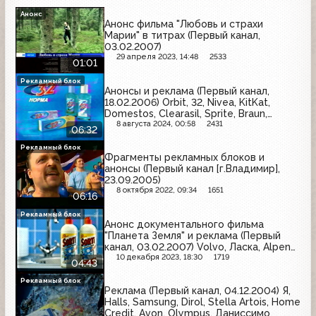
Анонс
Анонс фильма "Любовь и страхи
Марии" в титрах (Первый канал,
03.02.2007)
29 апреля 2023, 14:48
2533
01:01
Рекламный блок
Анонсы и реклама (Первый канал,
18.02.2006) Orbit, 32, Nivea, KitKat,
Domestos, Clearasil, Sprite, Braun,
Kinder, Timotei, Maggi, Garnier, Коделак,
8 августа 2024, 00:58
2431
06:32
Биовиталь-гель, Londa, Гентос,
Майский чай, Л'Этуаль, Knorr, Ряба,
Рекламный блок
Фрагменты рекламных блоков и
Кальций Д3-Никомед, 48 копеек
анонсы (Первый канал [г.Владимир],
23.09.2005)
8 октября 2022, 09:34
1651
06:16
Рекламный блок
Анонс документального фильма
"Планета Земля" и реклама (Первый
канал, 03.02.2007) Volvo, Ласка, Alpen
Gold, Sorti, Gliss Kur, Махеевъ, Coldrex,
10 декабря 2023, 18:30
1719
04:43
Jacobs, Mr.Ricco, Аспирин Комплекс,
Л'Этуаль, Импаза, Estrella, AOS,
Рекламный блок
Реклама (Первый канал, 04.12.2004) Я,
Септолете, BiMax
Halls, Samsung, Dirol, Stella Artois, Home
Credit, Avon, Olympus, Даниссимо