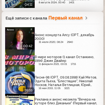
8 августа 2024, 00:40
1401
04:11
Первый канал
Ещё записи с канала
Анонс
Анонс концерта Алсу (ОРТ, декабрь
2000)
31 июля 2020, 08:24
2940
00:42
В мире моторов (1 канал Останкино,
1994) Джим Двайер
11 февраля 2021, 03:01
1715
Песня-98 (ОРТ, 09.08.1998) Кай Метов,
Эдита Пьеха, "Блестящие", Николай
Носков, Наталья Ветлицкая, Юрий
Антонов, Ирина Понаровская
16 мая 2015, 11:05
3221
39:16
Рекламный блок
Реклама и анонс мюзикла "Вечера на
хуторе близ Диканьки" (Первый канал,