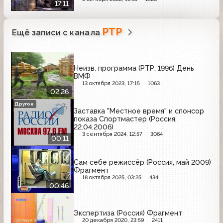
17:11
РТР
Ещё записи с канала
Неизв. программа (РТР, 1996) День
ВМФ
13 октября 2023, 17:15
1063
02:26
Другое
Заставка "Местное время" и спонсор
показа Спортмастер (Россия,
22.04.2006)
3 сентября 2024, 12:57
3064
00:11
Сам себе режиссёр (Россия, май 2009)
Фрагмент
18 октября 2025, 03:25
434
00:46
Экспертиза (Россия) Фрагмент
20 декабря 2020, 23:59
2411