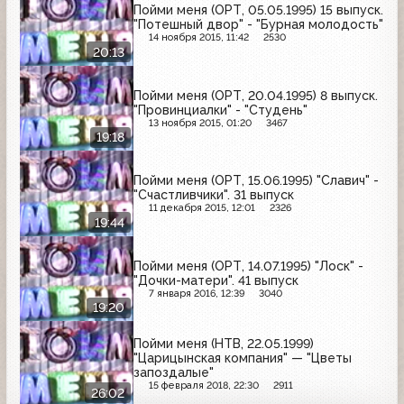
Пойми меня (ОРТ, 05.05.1995) 15 выпуск.
"Потешный двор" - "Бурная молодость"
14 ноября 2015, 11:42
2530
20:13
Пойми меня (ОРТ, 20.04.1995) 8 выпуск.
"Провинциалки" - "Студень"
13 ноября 2015, 01:20
3467
19:18
Пойми меня (ОРТ, 15.06.1995) "Славич" -
"Счастливчики". 31 выпуск
11 декабря 2015, 12:01
2326
19:44
Пойми меня (ОРТ, 14.07.1995) "Лоск" -
"Дочки-матери". 41 выпуск
7 января 2016, 12:39
3040
19:20
Пойми меня (НТВ, 22.05.1999)
"Царицынская компания" — "Цветы
запоздалые"
15 февраля 2018, 22:30
2911
26:02