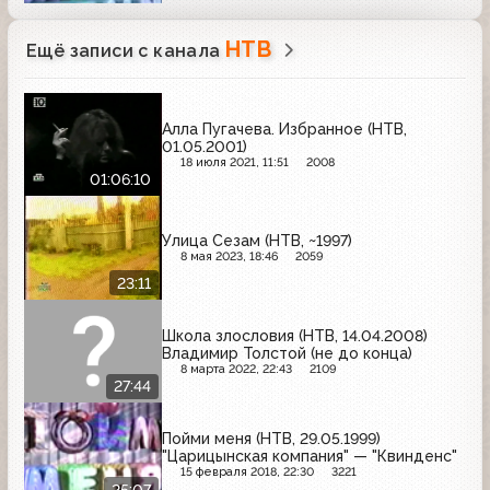
НТВ
Ещё записи с канала
Алла Пугачева. Избранное (НТВ,
01.05.2001)
18 июля 2021, 11:51
2008
01:06:10
Улица Сезам (НТВ, ~1997)
8 мая 2023, 18:46
2059
23:11
Школа злословия (НТВ, 14.04.2008)
Владимир Толстой (не до конца)
8 марта 2022, 22:43
2109
27:44
Пойми меня (НТВ, 29.05.1999)
"Царицынская компания" — "Квинденс"
15 февраля 2018, 22:30
3221
25:07