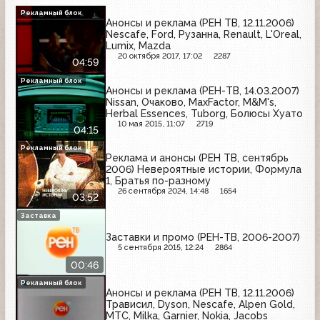
Рекламный блок
Анонсы и реклама (РЕН ТВ, 12.11.2006)
Nescafe, Ford, Рузанна, Renault, L'Oreal,
Lumix, Mazda
20 октября 2017, 17:02
2287
04:59
Рекламный блок
Анонсы и реклама (РЕН-ТВ, 14.03.2007)
Nissan, Очаково, MaxFactor, M&M's,
Herbal Essences, Tuborg, Болюсы Хуато
10 мая 2015, 11:07
2719
04:15
Рекламный блок
Реклама и анонсы (РЕН ТВ, сентябрь
2006) Невероятные истории, Формула
1, Братья по-разному
26 сентября 2024, 14:48
1654
03:52
Заставка
Заставки и промо (РЕН-ТВ, 2006-2007)
5 сентября 2015, 12:24
2864
00:46
Рекламный блок
Анонсы и реклама (РЕН ТВ, 12.11.2006)
Трависил, Dyson, Nescafe, Alpen Gold,
МТС, Milka, Garnier, Nokia, Jacobs