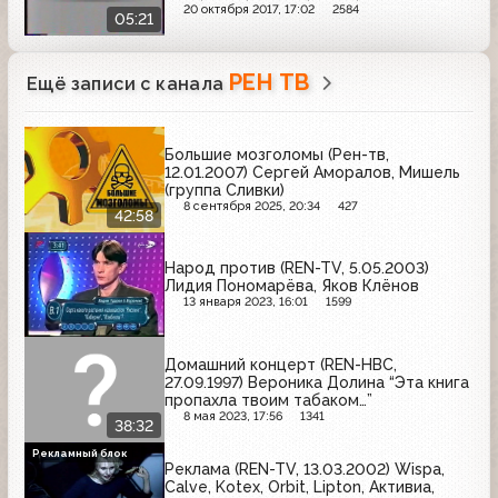
20 октября 2017, 17:02
2584
05:21
РЕН ТВ
Ещё записи с канала
Большие мозголомы (Рен-тв,
12.01.2007) Сергей Аморалов, Мишель
(группа Сливки)
8 сентября 2025, 20:34
427
42:58
Народ против (REN-TV, 5.05.2003)
Лидия Пономарёва, Яков Клёнов
13 января 2023, 16:01
1599
Домашний концерт (REN-НВС,
27.09.1997) Вероника Долина “Эта книга
пропахла твоим табаком…”
8 мая 2023, 17:56
1341
38:32
Рекламный блок
Реклама (REN-TV, 13.03.2002) Wispa,
Calve, Kotex, Orbit, Lipton, Активиа,