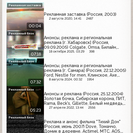
Рекламная заставка
Рекламная заставка (Россия, 2003)
2 августа 2020, 14:41
2487
00:04
Рекламный блок
Анонсы, реклама и региональная
реклама [г. Хабаровск] (Россия,
09.09.2005) Colgate, Omsa, Билайн,
Биттнер, Снежная королева, BAON,
18 октября 2025, 03:29
398
07:18
L'Oreal, Whiskas, McDonald's, Sunsilk, 32,
Момент, МТС, Галстена, Miller,
Рекламный блок
Анонсы, реклама и региональная
Амурские зори
реклама [г. Самара] (Россия, 22.12.2005)
Ford, Nestle for men, Клинское, Axe,
Балтика, Olay, Толстяк, Avon, Русское
8 августа 2024, 00:32
1954
07:32
лото, Арсенальное, Новая жизнь,
Активиа, Комсомольский, ФиаБанк,
Рекламный блок
Анонсы и реклама (Россия, 25.12.2004)
Поволжский ковровый центр
Золотая бочка, Сибирская корона, ПИТ,
Rama, Beck's, Gillette, Белый медведь,
Nokia, Oral-B, Балтика
27 апреля 2022, 13:44
2556
05:23
Рекламный блок
Реклама и анонс фильма "Тихий Дон"
(Россия, июнь 2007) Dove, Томаччо,
Домик в деревне, Actimel, МТС, AOS,