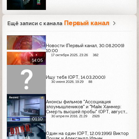
Первый канал
Ещё записи с канала
Новости (Первый канал, 30.08.2009)
10:00
17 октября 2025, 23:26
382
14:05
Ищу тебя (ОРТ, 14.03.2000)
30 июня 2026, 19:29
88
Анонс
Анонсы фильмов "Ассоциация
злоумышлеников" и "Майк Хаммер:
Смерть высшей пробы" (ОРТ, август
1999)
30 апреля 2016, 21:29
2926
01:10
Один на один (ОРТ, 12.09.1996) Виктор
Лошак и Александр Ильин