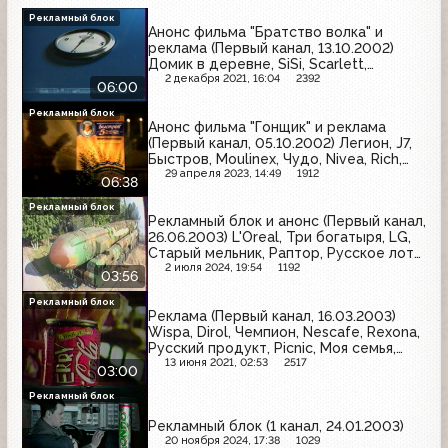
Рекламный блок
Анонс фильма "Братство волка" и
реклама (Первый канал, 13.10.2002)
Домик в деревне, SiSi, Scarlett,
Oriflame, Чистая линия, Texaco, Sarma,
2 декабря 2021, 16:04
2392
06:00
Cafe Pele, Пемос, Тюнс, Huggies, Vitek,
Ford
Рекламный блок
Анонс фильма "Гонщик" и реклама
(Первый канал, 05.10.2002) Легион, J7,
Быстров, Moulinex, Чудо, Nivea, Rich,
Premiere, Лукойл, Texaco, Дарья,
29 апреля 2023, 14:49
1912
06:38
Любимый сад, Strepsils, Coca-Cola
Рекламный блок
Рекламный блок и анонс (Первый канал,
26.06.2003) L'Oreal, Три богатыря, LG,
Старый мельник, Раптор, Русское лото,
Билайн GSM, Gillette, Olympus
2 июля 2024, 19:54
1192
03:56
Рекламный блок
Реклама (Первый канал, 16.03.2003)
Wispa, Dirol, Чемпион, Nescafe, Rexona,
Русский продукт, Picnic, Моя семья,
Coca-Cola
13 июня 2021, 02:53
2517
03:00
Рекламный блок
Рекламный блок (1 канал, 24.01.2003)
20 ноября 2024, 17:38
1029