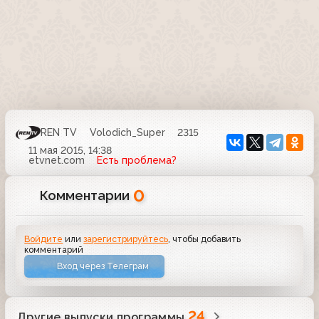
REN TV
Volodich_Super
2315
11 мая 2015, 14:38
etvnet.com
Есть проблема?
0
Комментарии
Войдите
или
зарегистрируйтесь
, чтобы добавить
комментарий
Вход через Телеграм
24
Другие выпуски программы