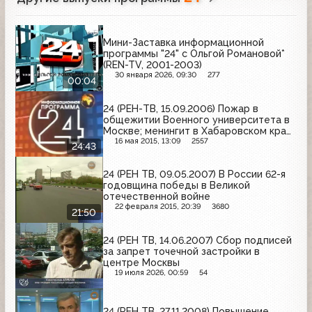
Мини-Заставка информационной
программы "24" с Ольгой Романовой*
(REN-TV, 2001-2003)
30 января 2026, 09:30
277
00:04
24 (РЕН-ТВ, 15.09.2006) Пожар в
общежитии Военного университета в
Москве; менингит в Хабаровском крае;
Мосгорсуд пересматривает дело
16 мая 2015, 13:09
2557
24:43
Копцева
24 (РЕН ТВ, 09.05.2007) В России 62-я
годовщина победы в Великой
отечественной войне
22 февраля 2015, 20:39
3680
21:50
24 (РЕН ТВ, 14.06.2007) Сбор подписей
за запрет точечной застройки в
центре Москвы
19 июля 2026, 00:59
54
24 (РЕН ТВ, 27.11.2008) Повышение