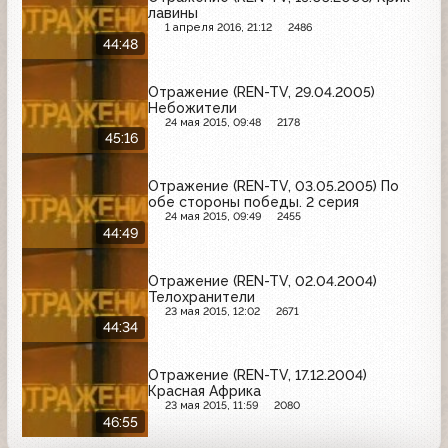
лавины
1 апреля 2016, 21:12
2486
44:48
Отражение (REN-TV, 29.04.2005)
Небожители
24 мая 2015, 09:48
2178
45:16
Отражение (REN-TV, 03.05.2005) По
обе стороны победы. 2 серия
24 мая 2015, 09:49
2455
44:49
Отражение (REN-TV, 02.04.2004)
Телохранители
23 мая 2015, 12:02
2671
44:34
Отражение (REN-TV, 17.12.2004)
Красная Африка
23 мая 2015, 11:59
2080
46:55