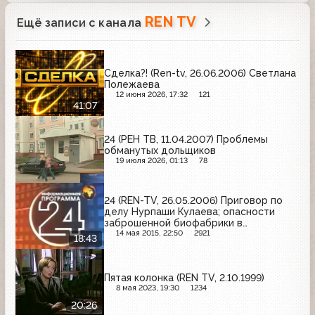
REN TV
Ещё записи с канала
Сделка?! (Ren-tv, 26.06.2006) Светлана
Полежаева
12 июня 2026, 17:32
121
41:07
24 (РЕН ТВ, 11.04.2007) Проблемы
обманутых дольщиков
19 июля 2026, 01:13
78
24 (REN-TV, 26.05.2006) Приговор по
делу Нурпаши Кулаева; опасности
заброшенной биофабрики в
Краснодаре; выставка Роберто
14 мая 2015, 22:50
2921
18:43
Капуччи в Москве
Пятая колонка (REN TV, 2.10.1999)
8 мая 2023, 19:30
1234
20:26