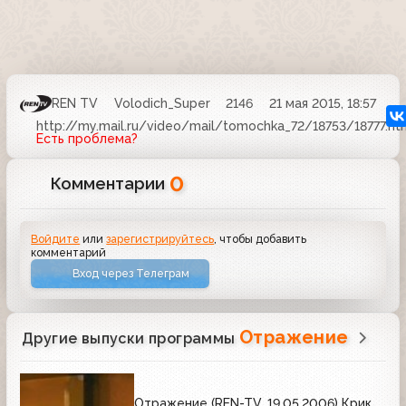
REN TV
Volodich_Super
2146
21 мая 2015, 18:57
http://my.mail.ru/video/mail/tomochka_72/18753/18777.h
Есть проблема?
0
Комментарии
Войдите
или
зарегистрируйтесь
, чтобы добавить
комментарий
Вход через Телеграм
Отражение
Другие выпуски программы
Отражение (REN-TV, 19.05.2006) Крик