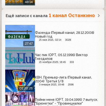
48:14
1 канал Останкино
Ещё записи с канала
Фазенда (Первый канал, 28.12.2008)
Новый год
21 мая 2021, 02:14
3028
27:47
Час пик (ОРТ, 05.12.1996) Виктор
Гнездилов
21 ноября 2025, 18:45
333
КВН. Премьер-лига (Первый канал,
2004) Третья 1/8
3 января 2021, 19:48
2596
01:20:25
Пойми меня (ОРТ, 19.04.1995) 7 выпуск.
"Брюнетки" - "Провинциалки"