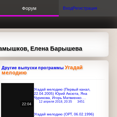
орум
Вход
Регистрация
амышков, Елена Барышева
Угадай
Другие выпуски программы
мелодию
Угадай мелодию (Первый канал,
22.04.2005) Юрий Аксюта, Яна
Чурикова, Игорь Матвиенко.
Специальный выпуск, посвященный
12 апреля 2018, 20:35
3451
22:04
10-ти летию программы "Угадай
мелодию"
Угадай мелодию (ОРТ, 06.02.1996)