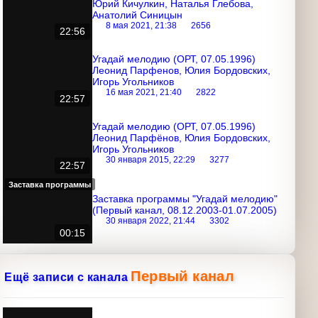
Юрий Кичулкин, Наталья Глебова,
Анатолий Синицын
8 мая 2021, 21:38
2656
22:56
Угадай мелодию (ОРТ, 07.05.1996)
Леонид Парфенов, Юлия Бордовских,
Игорь Угольников
16 мая 2021, 21:40
2822
22:57
Угадай мелодию (ОРТ, 07.05.1996)
Леонид Парфёнов, Юлия Бордовских,
Игорь Угольников
30 января 2015, 22:29
3277
22:57
Заставка программы
Заставка программы "Угадай
мелодию" (Первый канал, 08.12.2003-
01.07.2005)
30 января 2022, 21:44
3302
00:15
Первый канал
Ещё записи с канала