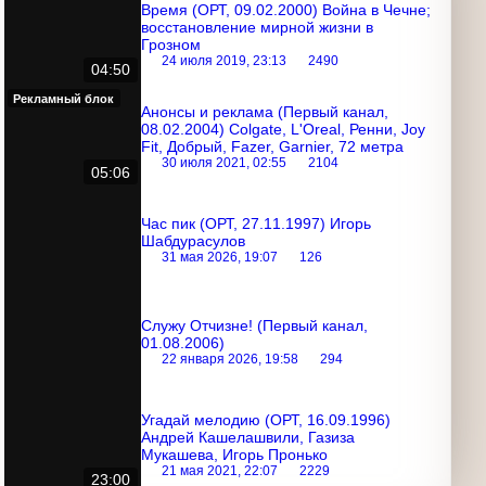
Время (ОРТ, 09.02.2000) Война в
Чечне; восстановление мирной жизни
в Грозном
24 июля 2019, 23:13
2490
04:50
Рекламный блок
Анонсы и реклама (Первый канал,
08.02.2004) Colgate, L'Oreal, Ренни,
Joy Fit, Добрый, Fazer, Garnier, 72
метра
30 июля 2021, 02:55
2104
05:06
Час пик (ОРТ, 27.11.1997) Игорь
Шабдурасулов
31 мая 2026, 19:07
126
Служу Отчизне! (Первый канал,
01.08.2006)
22 января 2026, 19:58
294
Угадай мелодию (ОРТ, 16.09.1996)
Андрей Кашелашвили, Газиза
Мукашева, Игорь Пронько
21 мая 2021, 22:07
2229
23:00