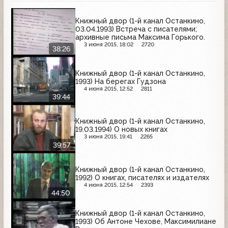
Книжный двор (1-й канал Останкино,
03.04.1993) Встреча с писателями;
архивные письма Максима Горького.
3 июня 2015, 18:02
2720
38:26
Книжный двор (1-й канал Останкино,
1993) На берегах Гудзона
4 июня 2015, 12:52
2811
39:44
Книжный двор (1-й канал Останкино,
19.03.1994) О новых книгах
3 июня 2015, 19:41
2265
39:57
Книжный двор (1-й канал Останкино,
1992) О книгах, писателях и издателях
4 июня 2015, 12:54
2393
44:50
Книжный двор (1-й канал Останкино,
1993) Об Антоне Чехове, Максимилиане