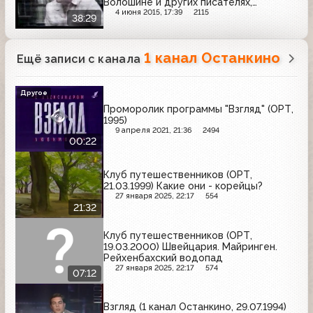
Волошине и других писателях,
ездивших в Ялту
4 июня 2015, 17:39
2115
38:29
1 канал Останкино
Ещё записи с канала
Другое
Проморолик программы "Взгляд" (ОРТ,
1995)
9 апреля 2021, 21:36
2494
00:22
Клуб путешественников (ОРТ,
21.03.1999) Какие они - корейцы?
27 января 2025, 22:17
554
21:32
Клуб путешественников (ОРТ,
19.03.2000) Швейцария. Майринген.
Рейхенбахский водопад
27 января 2025, 22:17
574
07:12
Взгляд (1 канал Останкино, 29.07.1994)