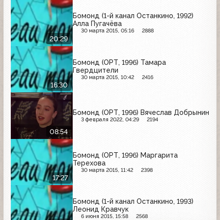
Бомонд (1-й канал Останкино, 1992)
Алла Пугачёва
30 марта 2015, 05:16
2888
20:29
Бомонд (ОРТ, 1996) Тамара
Гвердцители
30 марта 2015, 10:42
2416
16:30
Бомонд (ОРТ, 1996) Вячеслав Добрынин
3 февраля 2022, 04:29
2194
08:54
Бомонд (ОРТ, 1996) Маргарита
Терехова
30 марта 2015, 11:42
2398
17:27
Бомонд (1-й канал Останкино, 1993)
Леонид Кравчук
6 июня 2015, 15:58
2568