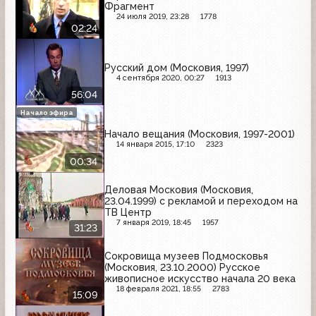
Фрагмент
24 июля 2019, 23:28
1778
02:24
Русский дом (Московия, 1997)
4 сентября 2020, 00:27
1913
56:04
Начало эфира
Начало вещания (Московия, 1997-2001)
14 января 2015, 17:10
2323
00:34
Деловая Московия (Московия,
23.04.1999) с рекламой и переходом на
ТВ Центр
7 января 2019, 18:45
1957
31:23
Сокровища музеев Подмосковья
(Московия, 23.10.2000) Русское
живописное искусство начала 20 века
18 февраля 2021, 18:55
2783
15:09