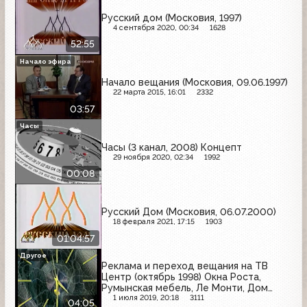
Русский дом (Московия, 1997)
4 сентября 2020, 00:34
1628
52:55
Начало эфира
Начало вещания (Московия, 09.06.1997)
22 марта 2015, 16:01
2332
03:57
Часы
Часы (3 канал, 2008) Концепт
29 ноября 2020, 02:34
1992
00:08
Русский Дом (Московия, 06.07.2000)
18 февраля 2021, 17:15
1903
01:04:57
Другое
Реклама и переход вещания на ТВ
Центр (октябрь 1998) Окна Роста,
Румынская мебель, Ле Монти, Дом
кожи, Дублёнки на Садовом
1 июля 2019, 20:18
3111
04:05