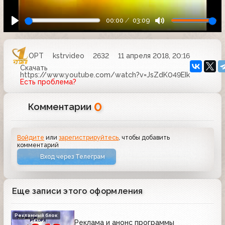
00:00
03:09
ОРТ
kstrvideo
2632
11 апреля 2018, 20:16
Скачать
https://www.youtube.com/watch?v=JsZdK049EIk
Есть проблема?
0
Комментарии
Войдите
или
зарегистрируйтесь
, чтобы добавить
комментарий
Вход через Телеграм
Еще записи этого оформления
Рекламный блок
Реклама и анонс программы