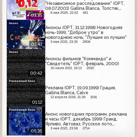
"Независимое расследование" (ОРТ,
08.07.2001) Gallina Blanca, Толстяк,
Schauma, Алюминиевая банка, Домик в
6 мая 2025, 22:52
651
03:35
деревне, Knorr, Тюнс, Би+, Orbit
Анонс
Анонсы (ОРТ, 31.12.1998) Новогодняя
ночь-1999; "Доброе утро" в
новогоднюю ночь; "Лучшие из лучших"
3 мая 2021, 23:35
2906
03:47
Анонс
Анонсы фильмов "Коммандо" и
"Свидетель" (ОРТ, февраль, 2000)
30 июля 2021, 16:13
2592
00:42
Рекламный блок
Реклама (ОРТ, 19.09.1999) Грация,
Gallina Blanca, Calve
12 апреля 2016, 21:39
3191
01:12
Рекламный блок
Анонс новогодних программ, реклама
и часы (ОРТ, декабрь 1999) Гранд,
Ярпиво, Автоваз, Русское лото,
Safeguard, МТС, Банк Москвы,
3 мая 2021, 23:58
2714
05:35
Eveready, Балтика, ОРТ-Видео,