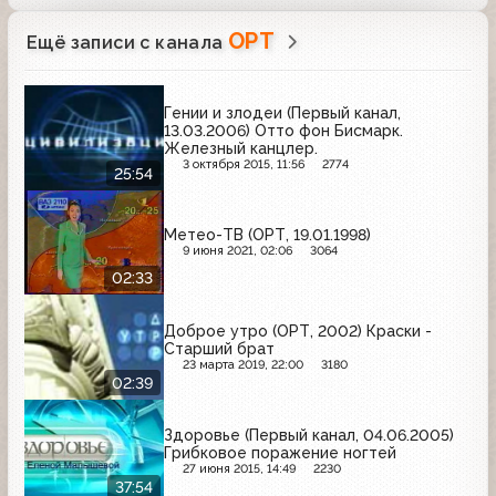
Внешэкономбанк
ОРТ
Ещё записи с канала
Гении и злодеи (Первый канал,
13.03.2006) Отто фон Бисмарк.
Железный канцлер.
3 октября 2015, 11:56
2774
25:54
Метео-ТВ (ОРТ, 19.01.1998)
9 июня 2021, 02:06
3064
02:33
Доброе утро (ОРТ, 2002) Краски -
Старший брат
23 марта 2019, 22:00
3180
02:39
Здоровье (Первый канал, 04.06.2005)
Грибковое поражение ногтей
27 июня 2015, 14:49
2230
37:54