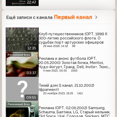
22:42
Первый канал
Ещё записи с канала
Клуб путешественников (ОРТ, 1996) К
300-летию российского флота. О
судьбах порт-артурских офицеров
29 мая 2026, 14:32
99
12:35
Рекламный блок
Реклама и анонс футбола (ОРТ,
20.05.2000) Золотая бочка, Mentos,
Чудо-йогурт, Гранд, Dell, Invite+, Тюнс,
Супрастин, Лисма, Gillette for Women,
4 мая 2021, 00:55
2293
03:37
Красный восток
Тихий дом (1 канал, 21.10.2002)
(фрагмент)
20 ноября 2023, 18:25
1411
09:55
Рекламный блок
Реклама (ОРТ, 02.06.2002) Samsung,
Schauma, Балтика, LG, Старый мельник,
Old Spice, Ural, Солодов, Snickers, МТС