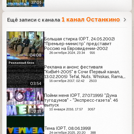
37:01
1 канал Останкино
Ещё записи с канала
Большая стирка (ОРТ, 24.05.2002)
“Премьер-министр” представит
Россию на Евровидении-2002
26 октября 2024, 23:34
916
04:08
Рекламный блок
Реклама и анонс фестиваля
"КиВиН-2005" в Сочи (Первый канал,
13.02.2005) Tefal, Nuts, Whiskas, Rama,
Mars, Halls
16 октября 2017, 02:42
2503
03:54
Пойми меня (ОРТ, 27.07.1995) "Дума
тугодумов" - "Экспресс-газета". 46
выпуск
10 января 2016, 17:57
3057
22:13
Тема (ОРТ, 08.06.1999)
24 октября 2025, 20:20
388