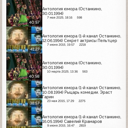
Антология юмора (Останкино,
30.01.1994)
7 мая 2025, 18:16
598
40:57
Антология юмора (1-й канал Останкино,
12.06.1994) Секрет актрисы Пельтцер
7 июня 2015, 19:57
2218
41:27
Антология юмора (Останкино,
30.01.1994)
10 марта 2025, 13:36
563
40:58
Антология юмора (1-й канал Останкино,
10.08.1994) Рыцарь комедии. Эраст
Гарин
23 мая 2015, 17:29
2275
38:57
Антология юмора (1-й канал Останкино,
16.05.1994) Савелий Крамаров
9 июня 2015, 16:47
2819