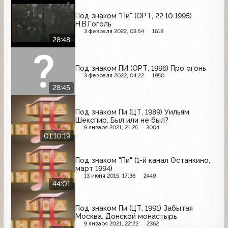
Под знаком "Пи" (ОРТ, 22.10.1995)
Н.В.Гоголь
3 февраля 2022, 03:54
1618
28:48
Под знаком ПИ (ОРТ, 1996) Про огонь
3 февраля 2022, 04:22
1950
28:45
Под знаком Пи (ЦТ, 1989) Уильям
Шекспир. Был или не был?
9 января 2021, 21:25
3004
01:10:19
Под знаком "Пи" (1-й канал Останкино,
март 1994)
13 июня 2015, 17:36
2449
44:01
Под знаком Пи (ЦТ, 1991) Забытая
Москва. Донской монастырь
9 января 2021, 22:22
2362