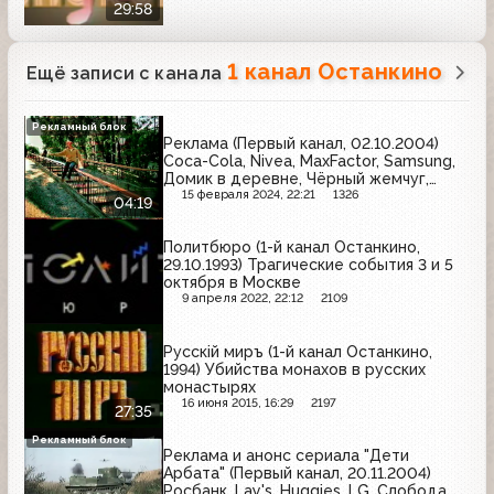
29:58
1 канал Останкино
Ещё записи с канала
Рекламный блок
Реклама (Первый канал, 02.10.2004)
Coca-Cola, Nivea, MaxFactor, Samsung,
Домик в деревне, Чёрный жемчуг,
Mars, Bourjois, Lenor
15 февраля 2024, 22:21
1326
04:19
Политбюро (1-й канал Останкино,
29.10.1993) Трагические события 3 и 5
октября в Москве
9 апреля 2022, 22:12
2109
Русскiй миръ (1-й канал Останкино,
1994) Убийства монахов в русских
монастырях
16 июня 2015, 16:29
2197
27:35
Рекламный блок
Реклама и анонс сериала "Дети
Арбата" (Первый канал, 20.11.2004)
Росбанк, Lay's, Huggies, LG, Слобода,