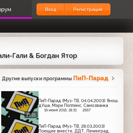
орум
Вход
Регистрация
али-Гали & Богдан Ятор
ПиП-Парад
Другие выпуски программы
ПиП-Парад (Муз-ТВ, 04.04.2003) Янош,
дУша, Мэри Поппинс, Самозванка
16 июня 2015, 18:31
2657
21:21
ПиП-Парад (Муз-ТВ, 28.03.2003)
Поющие вместе, ДДТ, Ленинград,