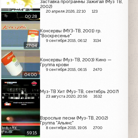
Заставка программы Зажигай (Муз ТВ,
2002)
20 апреля 2026, 22:10
123
00:28
Консервы (МУЗ-ТВ, 2001) гр.
"Воскресенье"
9 сентября 2015, 06:12
3134
27:04
Консервы (Муз-ТВ, 2003) Кино —
Группа крови
9 сентября 2015, 06:15
2470
04:00
Муз-ТВ Хит (Муз-ТВ, сентябрь 2007)
23 августа 2020, 20:56
3532
Взрослые песни (Муз-ТВ, 2002)
Группа "Альянс"
8 сентября 2015, 19:05
2700
59:15