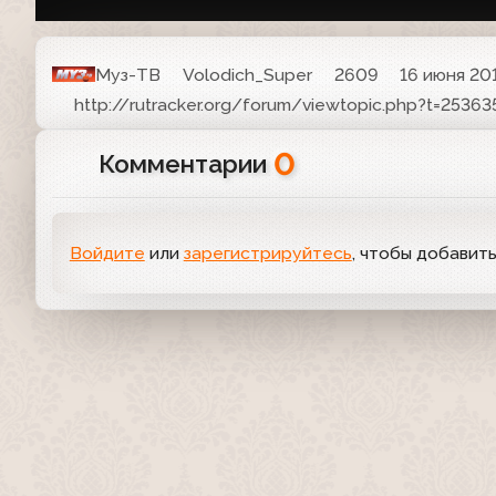
Муз-ТВ
Volodich_Super
2609
16 июня 201
http://rutracker.org/forum/viewtopic.php?t=25363
0
Комментарии
Войдите
или
зарегистрируйтесь
, чтобы добавит