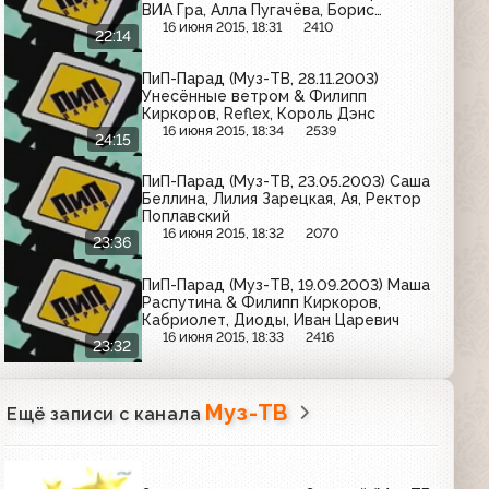
ВИА Гра, Алла Пугачёва, Борис
Моисеев
16 июня 2015, 18:31
2410
22:14
ПиП-Парад (Муз-ТВ, 28.11.2003)
Унесённые ветром & Филипп
Киркоров, Reflex, Король Дэнс
16 июня 2015, 18:34
2539
24:15
ПиП-Парад (Муз-ТВ, 23.05.2003) Саша
Беллина, Лилия Зарецкая, Ая, Ректор
Поплавский
16 июня 2015, 18:32
2070
23:36
ПиП-Парад (Муз-ТВ, 19.09.2003) Маша
Распутина & Филипп Киркоров,
Кабриолет, Диоды, Иван Царевич
16 июня 2015, 18:33
2416
23:32
Муз-ТВ
Ещё записи с канала