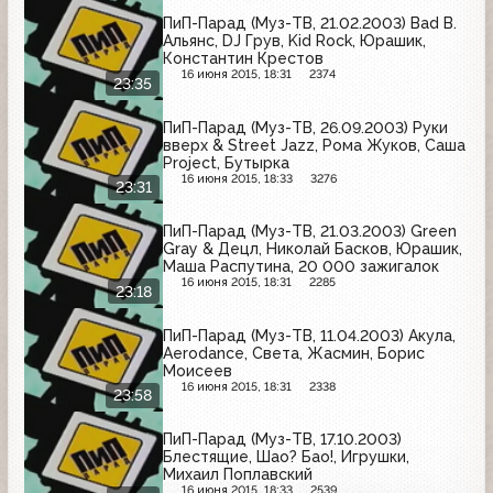
ПиП-Парад (Муз-ТВ, 21.02.2003) Bad В.
Альянс, DJ Грув, Kid Rock, Юрашик,
Константин Крестов
16 июня 2015, 18:31
2374
23:35
ПиП-Парад (Муз-ТВ, 26.09.2003) Руки
вверх & Street Jazz, Рома Жуков, Саша
Project, Бутырка
16 июня 2015, 18:33
3276
23:31
ПиП-Парад (Муз-ТВ, 21.03.2003) Green
Gray & Децл, Николай Басков, Юрашик,
Маша Распутина, 20 000 зажигалок
16 июня 2015, 18:31
2285
23:18
ПиП-Парад (Муз-ТВ, 11.04.2003) Акула,
Aerodance, Света, Жасмин, Борис
Моисеев
16 июня 2015, 18:31
2338
23:58
ПиП-Парад (Муз-ТВ, 17.10.2003)
Блестящие, Шао? Бао!, Игрушки,
Михаил Поплавский
16 июня 2015, 18:33
2539