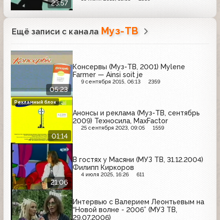
23:57
Муз-ТВ
Ещё записи с канала
Консервы (Муз-ТВ, 2001) Mylene
Farmer — Ainsi soit je
9 сентября 2015, 06:13
2359
05:23
Рекламный блок
Анонсы и реклама (Муз-ТВ, сентябрь
2009) Техносила, MaxFactor
25 сентября 2023, 09:05
1559
01:14
В гостях у Масяни (МУЗ ТВ, 31.12.2004)
Филипп Киркоров
4 июля 2025, 16:26
611
21:06
Интервью с Валерием Леонтьевым на
“Новой волне - 2006” (МУЗ ТВ,
29.07.2006)