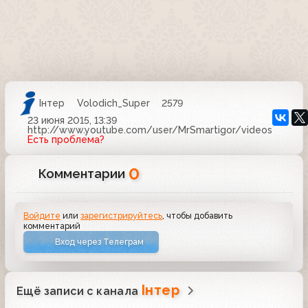
Iнтер
Volodich_Super
2579
23 июня 2015, 13:39
http://www.youtube.com/user/MrSmartigor/videos
Есть проблема?
0
Комментарии
Войдите
или
зарегистрируйтесь
, чтобы добавить
комментарий
Вход через Телеграм
Iнтер
Ещё записи с канала