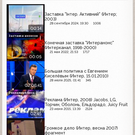
Заставка "Інтер. Активний" (Интер;
2003)
28 сентября 2024, 19:30
1006
00:14
Заставка анонсов
Конечная заставка "Интеранонс"
(Интерканал, 1998-2000)
21 мая 2022, 21:53
1717
00:05
Большая политика с Евгением
Киселёвым (Интер, 15.01.2010)
28 июля 2025, 01:41
345
02:06:41
Рекламный блок
Реклама (Интер, 2008) Jacobs, LG,
Торчин, Оболонь, Ельдорадо, Juicy Fruit
23 июня 2015, 13:39
2124
02:45
Громкое дело (Интер, весна 2007)
фрагмент