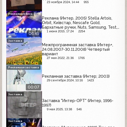
23 ноября 2024, 14:44
955
Рекламный блок
Реклама (Интер, 2005) Stella Artois,
Orbit, Київстар, Nescafe Gold,
Бархатные ручки, Nuts, Samsung, Test,
Timotei, Чернiгiвське
1 июня 2015, 17:24
2254
06:49
Заставка
Межпрограммная заставка (Интер+,
24.08.2007-30.11.2008) Четвертый
вариант
27 мая 2022, 21:36
1765
Рекламная заставка
Рекламная заставка (Интер; 2003)
29 сентября 2024, 10:16
1423
00:07
Заставка
Заставка "Интер-ОРТ" (Интер, 1996-
1997)
9 мая 2025, 13:38
546
Заставка