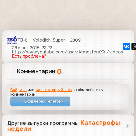
ТВ-6
Volodich_Super
2309
26 июня 2015, 22:22
http://www.youtube.com/user/AtmosferaXXI/videos
Есть проблема?
0
Комментарии
Войдите
или
зарегистрируйтесь
, чтобы добавить
комментарий
Вход через Телеграм
Катастрофы
Другие выпуски программы
недели