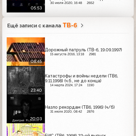
30 июля 2020, 16:48
2652
05:53
ТВ-6
Ещё записи с канала
Дорожный патруль (ТВ-6, 19.09.1997)
15 августа 2016, 13:18
2981
08:45
Катастрофы и войны недели (ТВ6,
9.11.1998) (ч.б., не до конца)
14 марта 2024, 17:24
1190
23:40
Назло рекордам (ТВ6, 1996) (ч/б)
31 июля 2020, 08:42
2876
20:03
БИС (ТВ6, 1998) 22-ой выпуск