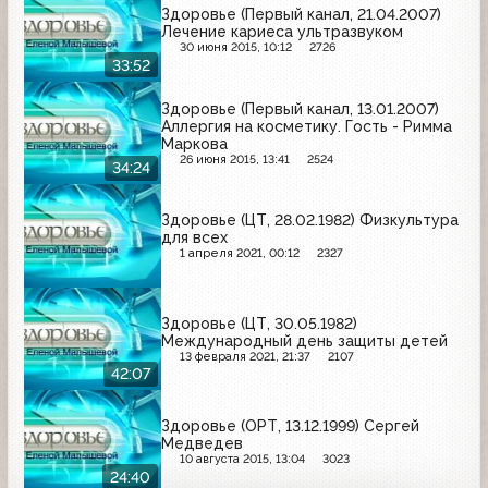
Здоровье (Первый канал, 21.04.2007)
Лечение кариеса ультразвуком
30 июня 2015, 10:12
2726
33:52
Здоровье (Первый канал, 13.01.2007)
Аллергия на косметику. Гость - Римма
Маркова
26 июня 2015, 13:41
2524
34:24
Здоровье (ЦТ, 28.02.1982) Физкультура
для всех
1 апреля 2021, 00:12
2327
Здоровье (ЦТ, 30.05.1982)
Международный день защиты детей
13 февраля 2021, 21:37
2107
42:07
Здоровье (ОРТ, 13.12.1999) Сергей
Медведев
10 августа 2015, 13:04
3023
24:40