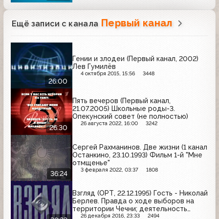
Первый канал
Ещё записи с канала
Гении и злодеи (Первый канал, 2002)
Лев Гумилёв
4 октября 2015, 15:56
3448
26:00
Пять вечеров (Первый канал,
21.07.2005) Школьные роды-3.
Опекунский совет (не полностью)
26 августа 2022, 16:00
3242
26:30
Сергей Рахманинов. Две жизни (1 канал
Останкино, 23.10.1993) Фильм 1-й "Мне
отмщенье"
3 февраля 2022, 03:37
1808
36:24
Взгляд (ОРТ, 22.12.1995) Гость - Николай
Берлев. Правда о ходе выборов на
территории Чечни; деятельность
"Альфы" в Афганистане и Чечне
26 декабря 2016, 23:33
2494