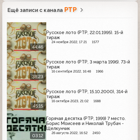
РТР
Ещё записи с канала
Русское лото (РТР, 22.01.1995). 15-й
тираж
24 ноября 2022, 17:21
1577
44:46
Русское лото (РТР, 3 марта 1996). 73-й
тираж
16 сентября 2022, 16:48
1966
38:23
Русское лото (РТР, 15.10.2000), 314-й
тираж
16 октября 2023, 21:02
1688
45:15
Горячая десятка (РТР, 1999) 7 место.
Борис Моисеев и Николай Трубач -
Щелкунчик
26 августа 2022, 16:52
2450
03:12