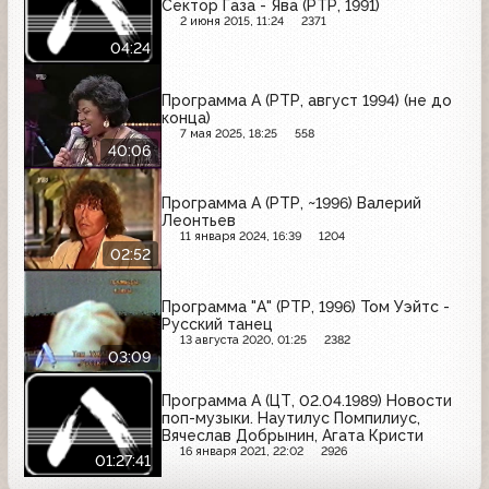
Сектор Газа - Ява (РТР, 1991)
2 июня 2015, 11:24
2371
04:24
Программа А (РТР, август 1994) (не до
конца)
7 мая 2025, 18:25
558
40:06
Программа А (РТР, ~1996) Валерий
Леонтьев
11 января 2024, 16:39
1204
02:52
Программа "А" (РТР, 1996) Том Уэйтс -
Русский танец
13 августа 2020, 01:25
2382
03:09
Программа А (ЦТ, 02.04.1989) Новости
поп-музыки. Наутилус Помпилиус,
Вячеслав Добрынин, Агата Кристи
16 января 2021, 22:02
2926
01:27:41