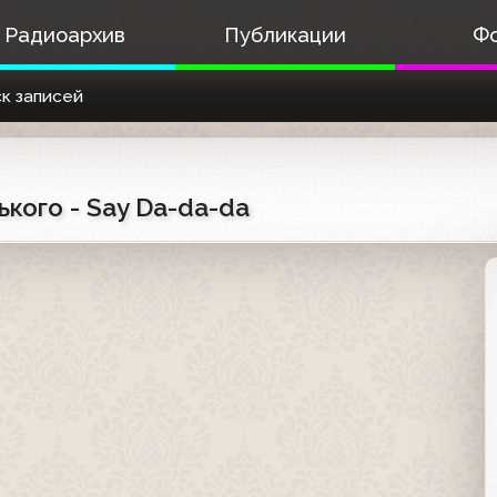
Радиоархив
Публикации
Ф
к записей
ького - Say Da-da-da