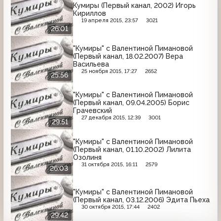
Кумиры (Первый канал, 2002) Игорь
Кириллов
19 апреля 2015, 23:57
3021
26:01
"Кумиры" с Валентиной Пимановой
(Первый канал, 18.02.2007) Вера
Васильева
25 ноября 2015, 17:27
2652
25:56
"Кумиры" с Валентиной Пимановой
(Первый канал, 09.04.2005) Борис
Грачевский
27 декабря 2015, 12:39
3001
29:51
"Кумиры" с Валентиной Пимановой
(Первый канал, 01.10.2002) Лилита
Озолиня
31 октября 2015, 16:11
2579
26:03
"Кумиры" с Валентиной Пимановой
(Первый канал, 03.12.2006) Эдита Пьеха
30 октября 2015, 17:44
2402
29:42