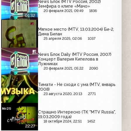
News Блок (MTV Россия, 2002)
Земфира о клипе «Мачо»
20 февраля 2021, 09:49
1836
01:32
Мягкое место (MTV, 13.03.2004) Би-2,
Дима Билан
25 апреля 2025, 02:06
1037
News Блок Daily (MTV Россия, 2007)
Концерт Валерия Кипелова в
Лужниках
20 февраля 2021, 05:22
2090
Тимати - Не сходи с ума (MTV, январь
2008)
23 августа 2020, 20:13
2771
Страшно Интересно (ТК "MTV Russia",
19.03.2009 года)
18 октября 2024, 22:51
1452
22:27