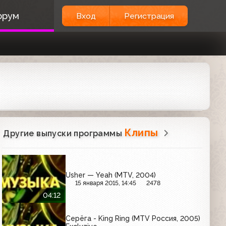
орум
Вход
Регистрация
Клипы
Другие выпуски программы
Usher — Yeah (MTV, 2004)
15 января 2015, 14:45
2478
04:12
Серёга - King Ring (MTV Россия, 2005)