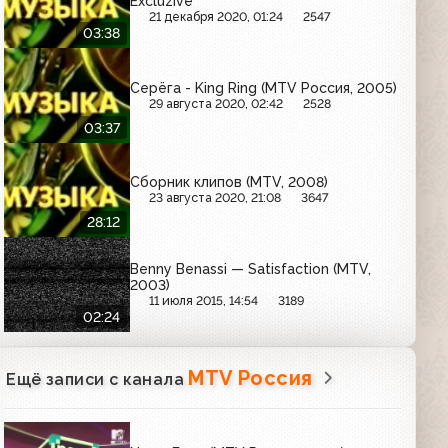
Excluzive
21 декабря 2020, 01:24
2547
03:38
Серёга - King Ring (MTV Россия, 2005)
29 августа 2020, 02:42
2528
03:37
Сборник клипов (MTV, 2008)
23 августа 2020, 21:08
3647
28:12
Benny Benassi — Satisfaction (MTV,
2003)
11 июля 2015, 14:54
3189
02:24
MTV Россия
Ещё записи с канала