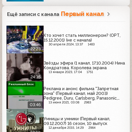
Первый канал
Ещё записи с канала
Кто хочет стать миллионером? (ОРТ,
15.12.2001) (не с начала)
30 апреля 2024, 13:37
1483
22:23
Звёзды эфира (1 канал, 17.10.2004) Нина
Кондратова. Королева экрана
13 января 2023, 17:04
1751
24:35
Рекламный блок
Реклама и анонс фильма "Запретная
зона" (Первый канал, май 2003)
Pedigree, Duru, Carlsberg, Panasonic,
Twixels, Arko, Lomilan
13 июня 2021, 03:08
2983
03:46
Умницы и умники (Первый канал,
09.12.2007) 16 сезон, 10 выпуск
12 декабря 2015, 14:29
2964