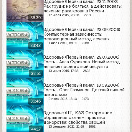
Здоровье (Первый канал, 23.11.2002)
Рак груди: не бояться, а действовать;
лечение рака крови в России
17 июля 2015, 20:28
2910
36:39
Здоровье (Первый канал, 23.09.2006)
Компьютерная зависимость;
революционный метод лечения
прыщей
1 июля 2015, 09:31
2580
33:42
Здоровье (Первый канал, 29.07.2006)
Гость - Алла Сурикова. Новый метод
лечения последствий инсульта
13 июля 2015, 17:33
2622
38:51
Здоровье (Первый канал, 18.09.2004)
Гость - Олег Газманов. Детский пивной
алкоголизм
2 июля 2015, 13:10
2473
36:46
Здоровье (ЦТ, 1982) Осторожное
обращение с огнём; практика
донорства; свойства овощей
13 февраля 2021, 21:55
1962
44:17