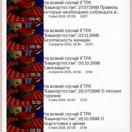
На всякий случай (ГТРК
"Башкортостан", 27.07.1998) Правила,
которые необходимо соблюдать в
городских условиях
5 мая 2016, 20:08
2207
04:40
На всякий случай (ГТРК
"Башкортостан", 02.11.1998)
Безопасность женщин
3 апреля 2015, 18:35
2072
05:36
На всякий случай (ГТРК
"Башкортостан", 05.10.1998)
Самозащита
3 апреля 2015, 18:36
1749
05:31
На всякий случай (ГТРК
"Башкортостан", 20.07.1998) О лесном
туризме
5 мая 2016, 20:07
1707
11:19
На всякий случай (ГТРК
"Башкортостан", 26.10.1998) О
подготовке к армии
5 мая 2016, 20:08
1734
03:39