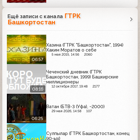
ГТРК
Ещё записи с канала
Башкортостан
Хазина (ГТРК "Башкортостан", 1994)
Хаким Моратов о себе
5 мая 2015, 14:56
2060
06:57
Чеченский дневник (ГТРК
Башкортостан, 1999) Башкирские
миллиционеры
12 октября 2017, 19:48
2177
08:16
Ватан (БТВ-3 (Уфа), ~2000)
29 мая 2026, 14:58
107
06:25
Сулпылар (ГТРК Башкортостан, конец
90-ых)