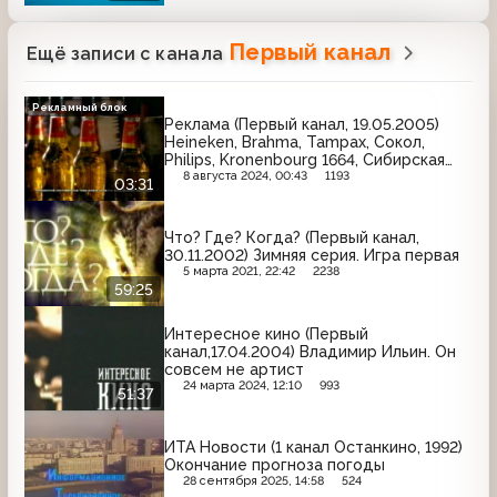
Первый канал
Ещё записи с канала
Рекламный блок
Реклама (Первый канал, 19.05.2005)
Heineken, Brahma, Tampax, Сокол,
Philips, Kronenbourg 1664, Сибирская
корона
8 августа 2024, 00:43
1193
03:31
Что? Где? Когда? (Первый канал,
30.11.2002) Зимняя серия. Игра первая
5 марта 2021, 22:42
2238
59:25
Интересное кино (Первый
канал,17.04.2004) Владимир Ильин. Он
совсем не артист
24 марта 2024, 12:10
993
51:37
ИТА Новости (1 канал Останкино, 1992)
Окончание прогноза погоды
28 сентября 2025, 14:58
524