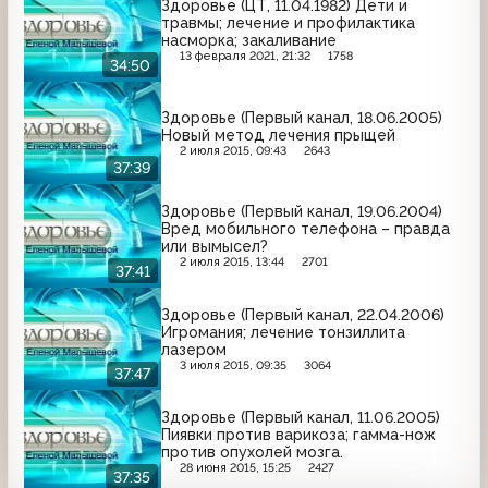
Здоровье (ЦТ, 11.04.1982) Дети и
травмы; лечение и профилактика
насморка; закаливание
13 февраля 2021, 21:32
1758
34:50
Здоровье (Первый канал, 18.06.2005)
Новый метод лечения прыщей
2 июля 2015, 09:43
2643
37:39
Здоровье (Первый канал, 19.06.2004)
Вред мобильного телефона – правда
или вымысел?
2 июля 2015, 13:44
2701
37:41
Здоровье (Первый канал, 22.04.2006)
Игромания; лечение тонзиллита
лазером
3 июля 2015, 09:35
3064
37:47
Здоровье (Первый канал, 11.06.2005)
Пиявки против варикоза; гамма-нож
против опухолей мозга.
28 июня 2015, 15:25
2427
37:35