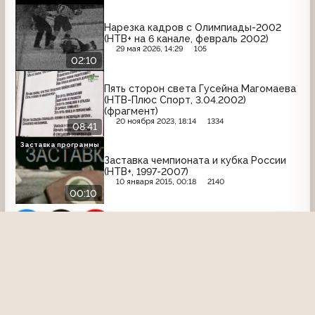
Нарезка кадров с Олимпиады-2002
(НТВ+ на 6 канале, февраль 2002)
29 мая 2026, 14:29
105
02:10
Пять сторон света Гусейна Магомаева
(НТВ-Плюс Спорт, 3.04.2002)
(фрагмент)
20 ноября 2023, 18:14
1334
08:41
Заставка программы
Заставка чемпионата и кубка России
(НТВ+, 1997-2007)
10 января 2015, 00:18
2140
00:10
XIX зимние Олимпийские игры
(НТВ+Спорт на 6 канале, февраль 2002)
Биатлон, женщины, гонка
преследования
17 апреля 2017, 18:58
2609
43:15
О проекте
Команда сайта
Помочь сайту
Правила