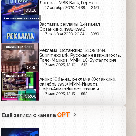
Логоваз, MSB Bank, Гермес,
Мультиденежный фонд
17 октября 2020, 14:38
2451
00:18
Рекламная заставка
Заставка рекламы (1-й канал
Останкино, 1992-1993)
7 октября 2020, 20:24
3989
Рекламный блок
Реклама (Останкино, 21.08.1994)
Suprimexbank, Русская недвижимость,
Теле-Маркет, МММ, 1С-Бухгалтерия
7 мая 2025, 18:10
613
02:35
Рекламный блок
Анонс 'Оба-на', реклама (Останкино,
октябрь 1993) МММ-Инвест,
НефтьАлмазИнвест, ткани и
гобелены, Smirnoff, Вега-С, West,
7 мая 2025, 18:15
552
05:05
Floryn
ОРТ
Ещё записи с канала