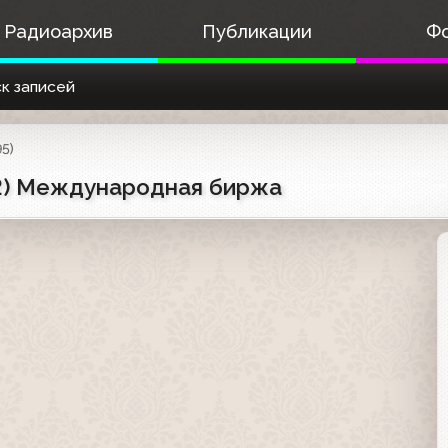
Радиоархив
Публикации
Ф
к записей
95)
92) Международная биржа