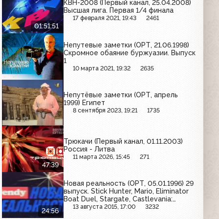
КВН-2008 (Первый канал, 25.04.2008)
Высшая лига. Первая 1/4 финала
17 февраля 2021, 19:43
2461
01:51:51
Непутевые заметки (ОРТ, 21.06.1998)
Скромное обаяние буржуазии. Выпуск
1
10 марта 2021, 19:32
2635
Непутёвые заметки (ОРТ, апрель
1999) Египет
8 сентября 2023, 19:21
1735
Трюкачи (Первый канал, 01.11.2003)
Россия - Литва
11 марта 2026, 15:45
271
47:39
Новая реальность (ОРТ, 05.01.1996) 29
выпуск. Stick Hunter, Mario, Eliminator
Boat Duel, Stargate, Castlevania:
Bloodlines, NBA Jam
13 августа 2015, 17:00
3232
24:56