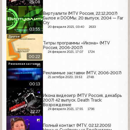
25:08
Виртуалити (MTV Россия, 22.12.2007)
Былое и DOOMы. 20 выпуск. 2004 — Far
Cry
20 февраля 2021, 03:40
2633
03:55
Другое
Титры программы «Икона» (MTV
Россия, 2006-2007)
24 февраля 2021, 17:07
1724
00:22
Рекламная заставка
Рекламные заставки (MTV, 2006-2007)
21 октября 2020, 19:53
2748
00:13
Икона видеоигр (MTV Россия, декабрь
2007) 42 выпуск. Death Track:
Возрождение
24 февраля 2021, 17:55
1796
22:27
Полный контакт (MTV, 02.12.2005)
Ночные Снайперы vs Брейнсторм